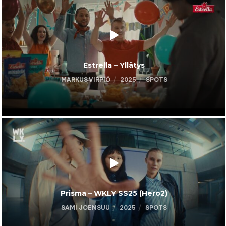
Estrella – Yllätys
MARKUS VIRPIÖ
2025
SPOTS
Prisma – WKLY SS25 (Hero2)
SAMI JOENSUU
2025
SPOTS