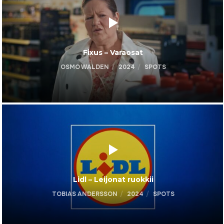
Fixus – Varaosat
OSMO WALDEN
2024
SPOTS
Lidl – Leijonat ruokkii
TOBIAS ANDERSSON
2024
SPOTS