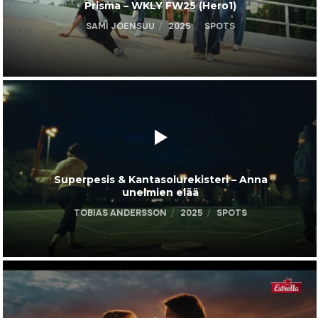
Prisma – WKLY FW25 (Hero1)
SAMI JOENSUU
2025
SPOTS
Superpesis & Kantasolurekisteri – Anna
unelmien elää
TOBIAS ANDERSSON
2025
SPOTS