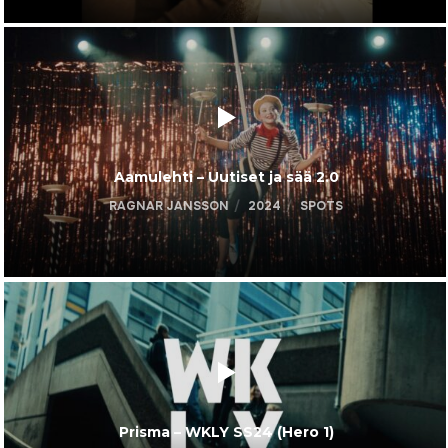
Aamulehti – Uutiset ja sää 2.0
RAGNAR JANSSON
2024
SPOTS
Prisma – WKLY SS24 (Hero 1)